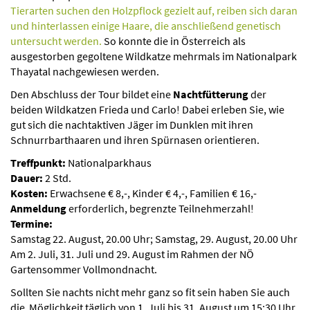
Tierarten suchen den Holzpflock gezielt auf, reiben sich daran
und hinterlassen einige Haare, die anschließend genetisch
untersucht werden.
So konnte die in Österreich als
ausgestorben gegoltene Wildkatze mehrmals im Nationalpark
Thayatal nachgewiesen werden.
Den Abschluss der Tour bildet eine
Nachtfütterung
der
beiden Wildkatzen Frieda und Carlo! Dabei erleben Sie, wie
gut sich die nachtaktiven Jäger im Dunklen mit ihren
Schnurrbarthaaren und ihren Spürnasen orientieren.
Treffpunkt:
Nationalparkhaus
Dauer:
2 Std.
Kosten:
Erwachsene € 8,-, Kinder € 4,-, Familien € 16,-
Anmeldung
erforderlich, begrenzte Teilnehmerzahl!
Termine:
Samstag 22. August, 20.00 Uhr; Samstag, 29. August, 20.00 Uhr
Am 2. Juli, 31. Juli und 29. August im Rahmen der NÖ
Gartensommer Vollmondnacht.
Sollten Sie nachts nicht mehr ganz so fit sein haben Sie auch
die Möglichkeit täglich von 1. Juli bis 31. August um 15:30 Uhr