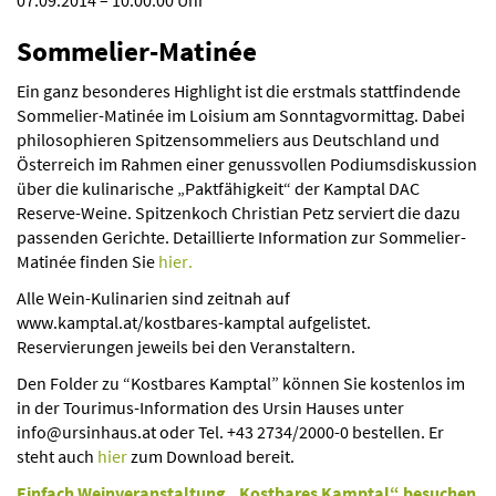
07.09.2014 – 10:00:00 Uhr
Sommelier-Matinée
Ein ganz besonderes Highlight ist die erstmals stattfindende
Sommelier-Matinée im Loisium am Sonntagvormittag. Dabei
philosophieren Spitzensommeliers aus Deutschland und
Österreich im Rahmen einer genussvollen Podiumsdiskussion
über die kulinarische „Paktfähigkeit“ der Kamptal DAC
Reserve-Weine. Spitzenkoch Christian Petz serviert die dazu
passenden Gerichte. Detaillierte Information zur Sommelier-
Matinée finden Sie
hier.
Alle Wein-Kulinarien sind zeitnah auf
www.kamptal.at/kostbares-kamptal aufgelistet.
Reservierungen jeweils bei den Veranstaltern.
Den Folder zu “Kostbares Kamptal” können Sie kostenlos im
in der Tourimus-Information des Ursin Hauses unter
info@ursinhaus.at oder Tel. +43 2734/2000-0 bestellen. Er
steht auch
hier
zum Download bereit.
Einfach Weinveranstaltung „Kostbares Kamptal“ besuchen