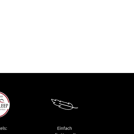
els:
Einfach