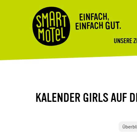
EINFACH,
GUT.
EINFACH
UNSERE 
KALENDER GIRLS AUF D
Überbl