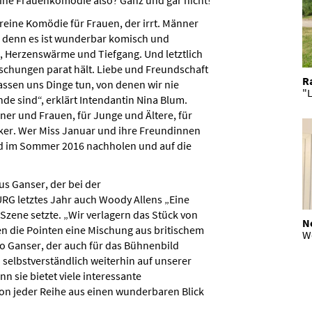
e reine Komödie für Frauen, der irrt. Männer
, denn es ist wunderbar komisch und
 Herzenswärme und Tiefgang. Und letztlich
raschungen parat hält. Liebe und Freundschaft
R
assen uns Dinge tun, von denen wir nie
"L
de sind“, erklärt Intendantin Nina Blum.
nner und Frauen, für Junge und Ältere, für
ker. Wer Miss Januar und ihre Freundinnen
end im Sommer 2016 nachholen und auf die
us Ganser, der bei der
etztes Jahr auch Woody Allens „Eine
ene setzte. „Wir verlagern das Stück von
N
en die Pointen eine Mischung aus britischem
W
o Ganser, der auch für das Bühnenbild
 selbstverständlich weiterhin auf unserer
n sie bietet viele interessante
on jeder Reihe aus einen wunderbaren Blick