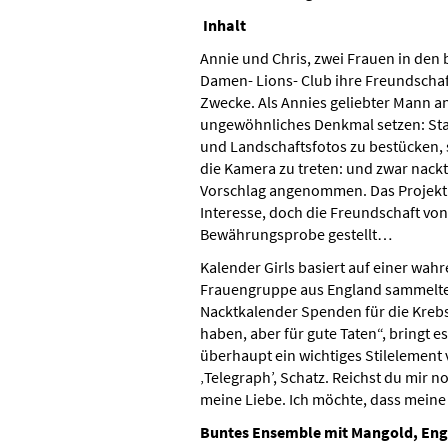
Inhalt
Annie und Chris, zwei Frauen in den 
Damen- Lions- Club ihre Freundschaf
Zwecke. Als Annies geliebter Mann an 
ungewöhnliches Denkmal setzen: Statt
und Landschaftsfotos zu bestücken, s
die Kamera zu treten: und zwar nack
Vorschlag angenommen. Das Projekt 
Interesse, doch die Freundschaft von
Bewährungsprobe gestellt…
Kalender Girls basiert auf einer wah
Frauengruppe aus England sammelte 
Nacktkalender Spenden für die Krebsf
haben, aber für gute Taten“, bringt e
überhaupt ein wichtiges Stilelement 
‚Telegraph’, Schatz. Reichst du mir
meine Liebe. Ich möchte, dass meine
Buntes Ensemble mit Mangold, Engst