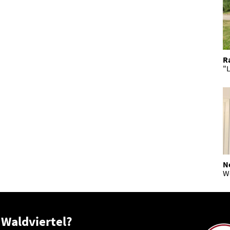
R
"L
N
W
 Waldviertel?