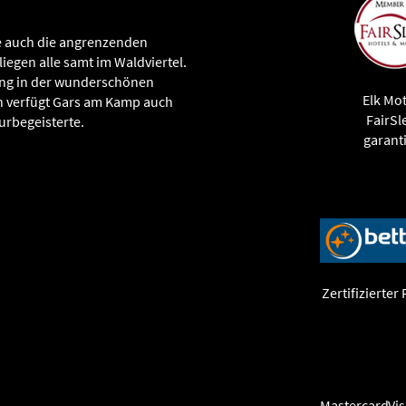
ie auch die angrenzenden
iegen alle samt im Waldviertel.
lung in der wunderschönen
Elk Mot
 verfügt Gars am Kamp auch
FairSl
urbegeisterte.
garanti
Zertifizierter
Mastercard
Vi