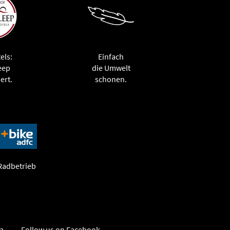
els:
Einfach
eep
die Umwelt
ert.
schonen.
 Radbetrieb
sa
Follow us on Facebook