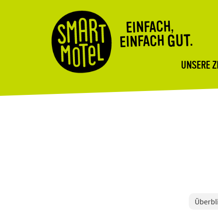
EINFACH,
GUT.
EINFACH
UNSERE 
Überbl