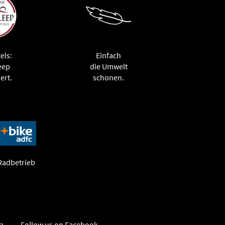
els:
Einfach
eep
die Umwelt
ert.
schonen.
 Radbetrieb
sa
Follow us on Facebook