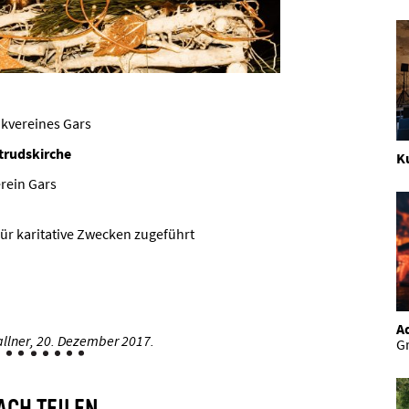
kvereines Gars
trudskirche
K
rein Gars
für karitative Zwecken zugeführt
Ad
llner,
20. Dezember 2017.
Gr