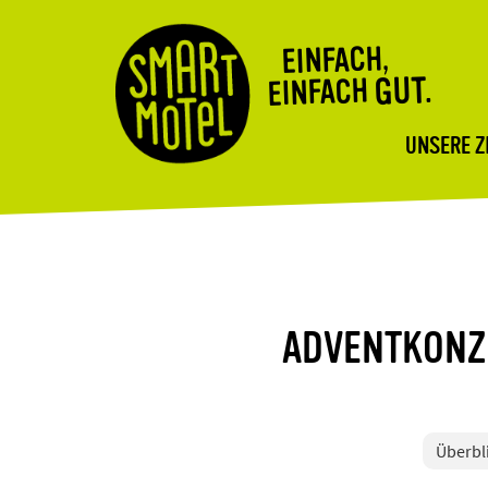
EINFACH,
GUT.
EINFACH
UNSERE 
ADVENTKONZ
Überbl