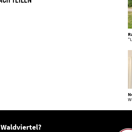
ACH TEILEN
R
"L
N
W
 Waldviertel?