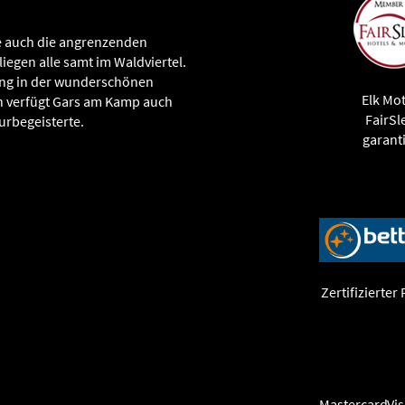
ie auch die angrenzenden
iegen alle samt im Waldviertel.
lung in der wunderschönen
Elk Mot
 verfügt Gars am Kamp auch
FairSl
urbegeisterte.
garanti
Zertifizierter
Mastercard
Vi